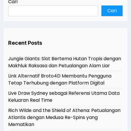
Cari
Cari
Recent Posts
Jungle Giants: Slot Bertema Hutan Tropis dengan
Makhluk Raksasa dan Petualangan Alam Liar
Link Alternatif Broto4D Membantu Pengguna
Tetap Terhubung dengan Platform Digital
Live Draw Sydney sebagai Referensi Utama Data
Keluaran Real Time
Rich Wilde and the Shield of Athena: Petualangan
Atlantis dengan Medusa Re-Spins yang
Mematikan