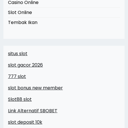
Casino Online
Slot Online
Tembak Ikan
situs slot
slot gacor 2026
777 slot
slot bonus new member
Slot88 slot
Link Alternatif SBOBET
slot deposit 10k