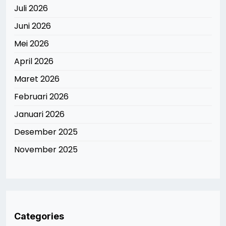
Juli 2026
Juni 2026
Mei 2026
April 2026
Maret 2026
Februari 2026
Januari 2026
Desember 2025
November 2025
Categories