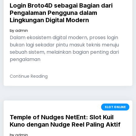
Login Broto4D sebagai Bagian dari
Pengalaman Pengguna dalam
Lingkungan Digital Modern
by
admin
Dalam ekosistem digital modern, proses login
bukan lagi sekadar pintu masuk teknis menuju
sebuah sistem, melainkan bagian penting dari
pengalaman
Continue Reading
SLOT ONLINE
Temple of Nudges NetEnt: Slot Kuil
Kuno dengan Nudge Reel Paling Aktif
by
admin