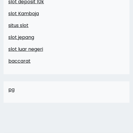
slot deposit 10k
slot Kamboja
situs slot
slot jepang
slot luar negeri
baccarat
pg