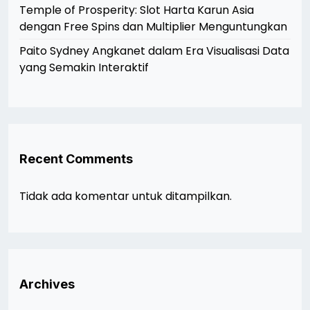
Temple of Prosperity: Slot Harta Karun Asia
dengan Free Spins dan Multiplier Menguntungkan
Paito Sydney Angkanet dalam Era Visualisasi Data
yang Semakin Interaktif
Recent Comments
Tidak ada komentar untuk ditampilkan.
Archives