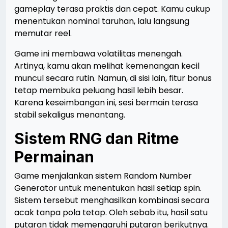
gameplay terasa praktis dan cepat. Kamu cukup
menentukan nominal taruhan, lalu langsung
memutar reel.
Game ini membawa volatilitas menengah.
Artinya, kamu akan melihat kemenangan kecil
muncul secara rutin. Namun, di sisi lain, fitur bonus
tetap membuka peluang hasil lebih besar.
Karena keseimbangan ini, sesi bermain terasa
stabil sekaligus menantang.
Sistem RNG dan Ritme
Permainan
Game menjalankan sistem Random Number
Generator untuk menentukan hasil setiap spin.
Sistem tersebut menghasilkan kombinasi secara
acak tanpa pola tetap. Oleh sebab itu, hasil satu
putaran tidak memengaruhi putaran berikutnya.