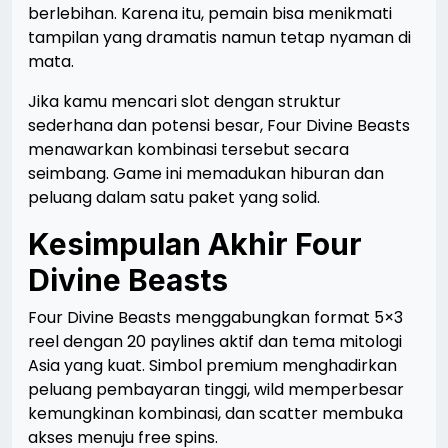
berlebihan. Karena itu, pemain bisa menikmati
tampilan yang dramatis namun tetap nyaman di
mata.
Jika kamu mencari slot dengan struktur
sederhana dan potensi besar, Four Divine Beasts
menawarkan kombinasi tersebut secara
seimbang. Game ini memadukan hiburan dan
peluang dalam satu paket yang solid.
Kesimpulan Akhir Four
Divine Beasts
Four Divine Beasts menggabungkan format 5×3
reel dengan 20 paylines aktif dan tema mitologi
Asia yang kuat. Simbol premium menghadirkan
peluang pembayaran tinggi, wild memperbesar
kemungkinan kombinasi, dan scatter membuka
akses menuju free spins.