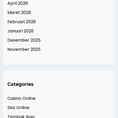
April 2026
Maret 2026
Februari 2026
Januari 2026
Desember 2025
November 2025
Categories
Casino Online
Slot Online
Tembak Ikan