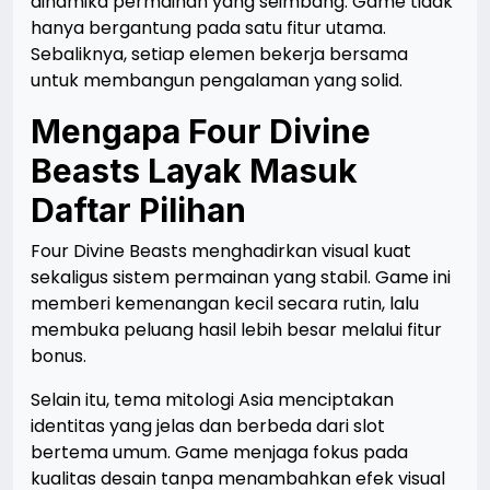
dinamika permainan yang seimbang. Game tidak
hanya bergantung pada satu fitur utama.
Sebaliknya, setiap elemen bekerja bersama
untuk membangun pengalaman yang solid.
Mengapa Four Divine
Beasts Layak Masuk
Daftar Pilihan
Four Divine Beasts menghadirkan visual kuat
sekaligus sistem permainan yang stabil. Game ini
memberi kemenangan kecil secara rutin, lalu
membuka peluang hasil lebih besar melalui fitur
bonus.
Selain itu, tema mitologi Asia menciptakan
identitas yang jelas dan berbeda dari slot
bertema umum. Game menjaga fokus pada
kualitas desain tanpa menambahkan efek visual