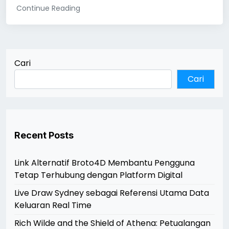
Continue Reading
Cari
Cari
Recent Posts
Link Alternatif Broto4D Membantu Pengguna
Tetap Terhubung dengan Platform Digital
Live Draw Sydney sebagai Referensi Utama Data
Keluaran Real Time
Rich Wilde and the Shield of Athena: Petualangan