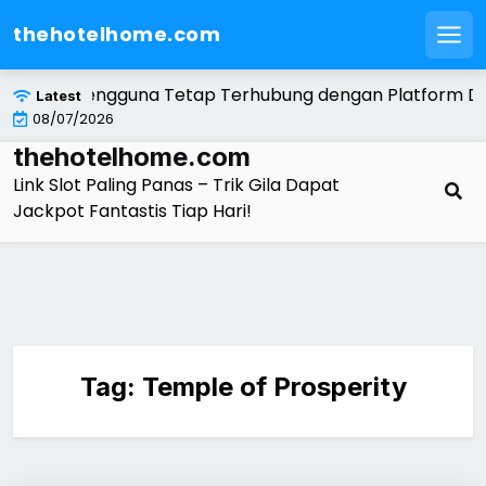
thehotelhome.com
Men
Skip
embantu Pengguna Tetap Terhubung dengan Platform Digi
Latest
to
08/07/2026
content
thehotelhome.com
Link Slot Paling Panas – Trik Gila Dapat
Jackpot Fantastis Tiap Hari!
Tag:
Temple of Prosperity