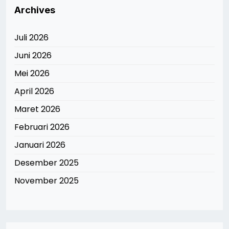
Archives
Juli 2026
Juni 2026
Mei 2026
April 2026
Maret 2026
Februari 2026
Januari 2026
Desember 2025
November 2025